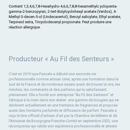
Contient 1,3,4,6,7,8-Hexahydro-4,6,6,7,8,8-hexamethylc yclopenta-
gamma-2-benzopyran, 2-tert-Butylcyclohexyl acetate (Verdox), 4-
Methyl-3-decen-5-ol (Undecavertol), Benzyl salicylate, Ethyl acetate,
Terpineol extra, Tricyclodecenyl propionate. Peut produire une
réaction allergique.
Producteur « Au Fil des Senteurs »
C'est en 2019 que Pascale a débuté une seconde vie
professionnelle comme artisan cirier, après une formation dans le
sud de la France et de nombreux essais avant de trouver la cire, les
mèches, les contenants et des parfums qui la satisfassent
pleinement. Elle a fondé son entreprise ''Au Fil des Senteurs'' et
fabrique à la main dans son atelier une gamme de bougies qui se
déclinent actuellement en une trentaine de fragrances et propose
aussi des fondants parfumés et diffuseurs de parfum. Pascale a
reçu le titre officiel d'artisan d'art par la Chambre de Métiers et de
l'Artisanat de Bourgogne-Franche-Comté en septembre 2022, une
récompense qui valide son expérience professionnelle et atteste