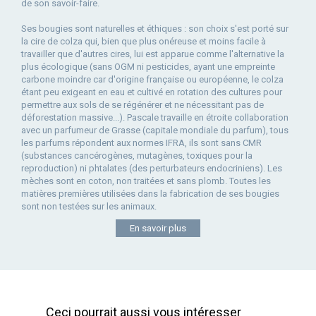
de son savoir-faire.
Ses bougies sont naturelles et éthiques : son choix s'est porté sur
la cire de colza qui, bien que plus onéreuse et moins facile à
travailler que d'autres cires, lui est apparue comme l'alternative la
plus écologique (sans OGM ni pesticides, ayant une empreinte
carbone moindre car d'origine française ou européenne, le colza
étant peu exigeant en eau et cultivé en rotation des cultures pour
permettre aux sols de se régénérer et ne nécessitant pas de
déforestation massive...). Pascale travaille en étroite collaboration
avec un parfumeur de Grasse (capitale mondiale du parfum), tous
les parfums répondent aux normes IFRA, ils sont sans CMR
(substances cancérogènes, mutagènes, toxiques pour la
reproduction) ni phtalates (des perturbateurs endocriniens). Les
mèches sont en coton, non traitées et sans plomb. Toutes les
matières premières utilisées dans la fabrication de ses bougies
sont non testées sur les animaux.
En savoir plus
Ceci pourrait aussi vous intéresser