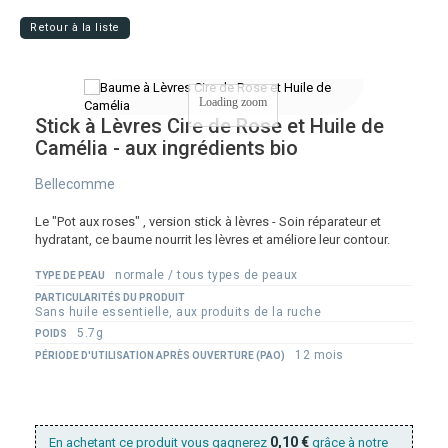
Retour à la liste
Loading zoom
Stick à Lèvres Cire de Rose et Huile de
Camélia - aux ingrédients bio
Bellecomme
Le "Pot aux roses" , version stick à lèvres - Soin réparateur et
hydratant, ce baume nourrit les lèvres et améliore leur contour.
normale / tous types de peaux
TYPE DE PEAU
PARTICULARITÉS DU PRODUIT
Sans huile essentielle, aux produits de la ruche
5.7g
POIDS
12 mois
PÉRIODE D'UTILISATION APRÈS OUVERTURE (PAO)
0,10 €
En achetant ce produit vous gagnerez
grâce à notre