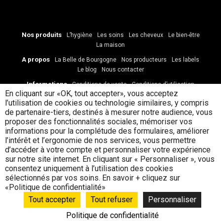
Nos produits
L’hygiène
Les soins
Les cheveux
Le bien-être
La maison
A propos
La Belle de Bourgogne
Nos producteurs
Les labels
Le blog
Nous contacter
Informations
Conditions de vente
Conditions d’utilisation
En cliquant sur «OK, tout accepter», vous acceptez
Données personnelles et cookies
Paiement et livraison
l’utilisation de cookies ou technologie similaires, y compris
Formulaire de rétractation
de partenaire-tiers, destinés à mesurer notre audience, vous
Nous contacter
Carine et Franck
proposer des fonctionnalités sociales, mémoriser vos
Tél.
carine@la-belle-de-bourgogne.fr
06 07 44 09 98
informations pour la complétude des formulaires, améliorer
l’intérêt et l’ergonomie de nos services, vous permettre
d’accéder à votre compte et personnaliser votre expérience
sur notre site internet. En cliquant sur « Personnaliser », vous
consentez uniquement à l’utilisation des cookies
sélectionnés par vos soins. En savoir + cliquez sur
© Rouge Cerise
«Politique de confidentialité»
Tout accepter
Tout refuser
Personnaliser
Politique de confidentialité