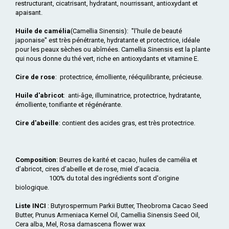
restructurant, cicatrisant, hydratant, nourrissant, antioxydant et
apaisant.
Huile de camélia
(Camellia Sinensis): ''l'huile de beauté
japonaise'' est très pénétrante, hydratante et protectrice, idéale
pour les peaux sèches ou abîmées. Camellia Sinensis est la plante
qui nous donne du thé vert, riche en antioxydants et vitamine E.
Cire de rose
: protectrice, émolliente, rééquilibrante, précieuse.
Huile d'abricot
: anti-âge, illuminatrice, protectrice, hydratante,
émolliente, tonifiante et régénérante.
Cire d'abeille
: contient des acides gras, est très protectrice.
Composition
: Beurres de karité et cacao, huiles de camélia et
d’abricot, cires d’abeille et de rose, miel d’acacia.
100% du total des ingrédients sont d'origine
biologique.
Liste INCI
: Butyrospermum Parkii Butter, Theobroma Cacao Seed
Butter, Prunus Armeniaca Kernel Oil, Camellia Sinensis Seed Oil,
Cera alba, Mel, Rosa damascena flower wax