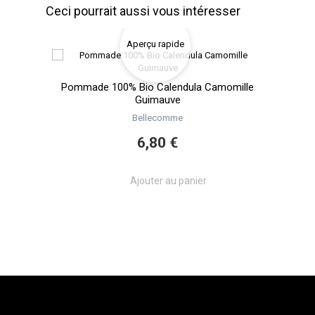
Ceci pourrait aussi vous intéresser
Aperçu rapide
Baume 
re de
Pommade 100% Bio Calendula Camomille
Guimauve
Bellecomme
6,80 €
Ajouter au panier