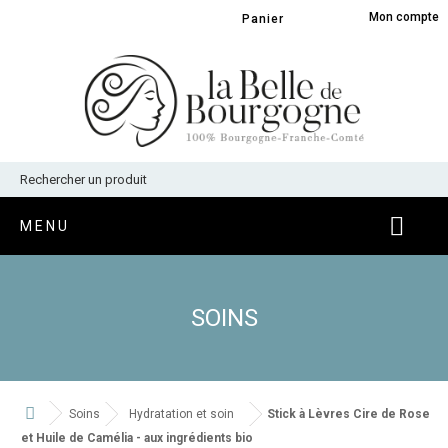
Panneau de gestion des cookies
Mon compte
Panier
MENU
SOINS
Soins
Hydratation et soin
Stick à Lèvres Cire de Rose
et Huile de Camélia - aux ingrédients bio