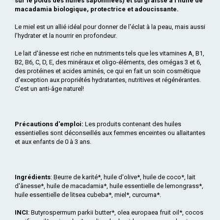
sur le poids des huiles saponifiées) et surgraissé à l’huile de
macadamia biologique, protectrice et adoucissante.
Le miel est un allié idéal pour donner de l'éclat à la peau, mais aussi
l'hydrater et la nourrir en profondeur.
Le lait d'ânesse est riche en nutriments tels que les vitamines A, B1,
B2, B6, C, D, E, des minéraux et oligo-éléments, des omégas 3 et 6,
des protéines et acides aminés, ce qui en fait un soin cosmétique
d’exception aux propriétés hydratantes, nutritives et régénérantes.
C'est un anti-âge naturel!
Précautions d'emploi:
Les produits contenant des huiles
essentielles sont déconseillés aux femmes enceintes ou allaitantes
et aux enfants de 0 à 3 ans.
Ingrédients
: Beurre de karité*, huile d'olive*, huile de coco*, lait
d'ânesse*, huile de macadamia*, huile essentielle de lemongrass*,
huile essentielle de litsea cubeba*, miel*, curcuma*.
INCI
: Butyrospermum parkii butter*, olea europaea fruit oil*, cocos