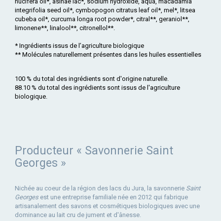
nucifera oil*, asinae lac*, sodium hydroxide, aqua, macadamia
integrifolia seed oil*, cymbopogon citratus leaf oil*, mel*, litsea
cubeba oil*, curcuma longa root powder*, citral**, geraniol**,
limonene**, linalool**, citronellol**.
* Ingrédients issus de l’agriculture biologique
** Molécules naturellement présentes dans les huiles essentielles
100 % du total des ingrédients sont d'origine naturelle.
88.10 % du total des ingrédients sont issus de l'agriculture
biologique.
Producteur « Savonnerie Saint
Georges »
Nichée au coeur de la région des lacs du Jura, la savonnerie
Saint
Georges
est une entreprise familiale née en 2012 qui fabrique
artisanalement des savons et cosmétiques biologiques avec une
dominance au lait cru de jument et d'ânesse.