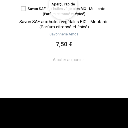
Aperçu rapide
UR MIEL
Savon SAF aux huiles végétales BIO - Moutarde
Sav
(Parfum citronné et épicé)
Savonnerie Amoa
7,50 €
Ajouter au panier