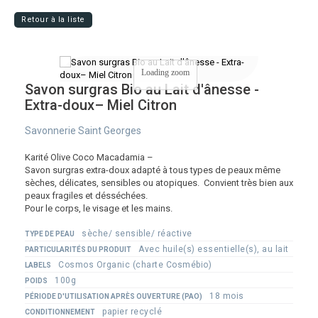
Retour à la liste
Loading zoom
Savon surgras Bio au Lait d'ânesse -
Extra-doux– Miel Citron
Savonnerie Saint Georges
Karité Olive Coco Macadamia –
Savon surgras extra-doux adapté à tous types de peaux même
sèches, délicates, sensibles ou atopiques. Convient très bien aux
peaux fragiles et désséchées.
Pour le corps, le visage et les mains.
sèche/ sensible/ réactive
TYPE DE PEAU
Avec huile(s) essentielle(s), au lait
PARTICULARITÉS DU PRODUIT
Cosmos Organic (charte Cosmébio)
LABELS
100g
POIDS
18 mois
PÉRIODE D'UTILISATION APRÈS OUVERTURE (PAO)
papier recyclé
CONDITIONNEMENT