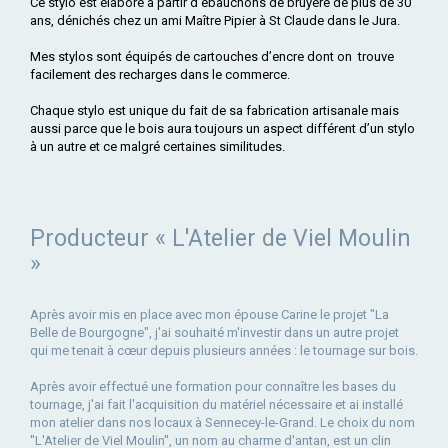
Ce stylo est élaboré à partir d’ébauchons de bruyère de plus de 30
ans, dénichés chez un ami Maître Pipier à St Claude dans le Jura.
Mes stylos sont équipés de cartouches d’encre dont on trouve
facilement des recharges dans le commerce.
Chaque stylo est unique du fait de sa fabrication artisanale mais
aussi parce que le bois aura toujours un aspect différent d’un stylo
à un autre et ce malgré certaines similitudes.
Producteur « L'Atelier de Viel Moulin
»
Après avoir mis en place avec mon épouse Carine le projet "La
Belle de Bourgogne", j'ai souhaité m'investir dans un autre projet
qui me tenait à cœur depuis plusieurs années : le tournage sur bois.
Après avoir effectué une formation pour connaître les bases du
tournage, j'ai fait l'acquisition du matériel nécessaire et ai installé
mon atelier dans nos locaux à Sennecey-le-Grand. Le choix du nom
''L'Atelier de Viel Moulin'', un nom au charme d'antan, est un clin