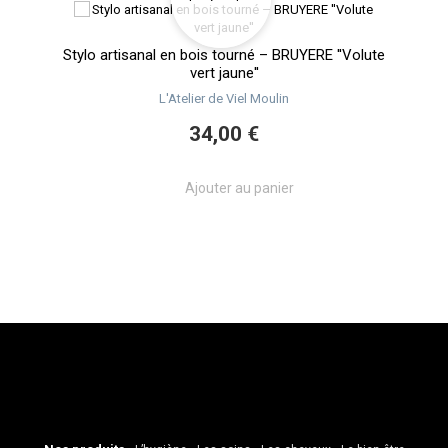
Liseré
Stylo artisanal en bois tourné – BRUYERE ''Volute
Sty
vert jaune''
L'Atelier de Viel Moulin
34,00 €
Ajouter au panier