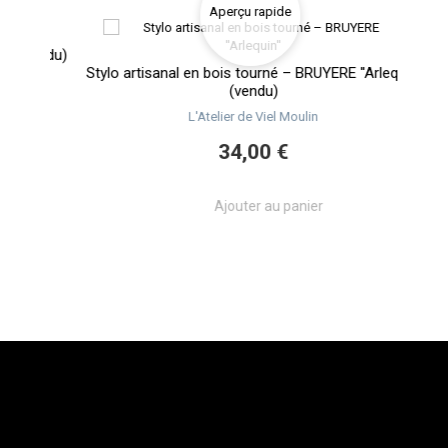
Aperçu rapide
(vendu)
Stylo artisanal en bois tourné – BRUYERE ''Arlequin''
Styl
(vendu)
L'Atelier de Viel Moulin
34,00 €
Ajouter au panier