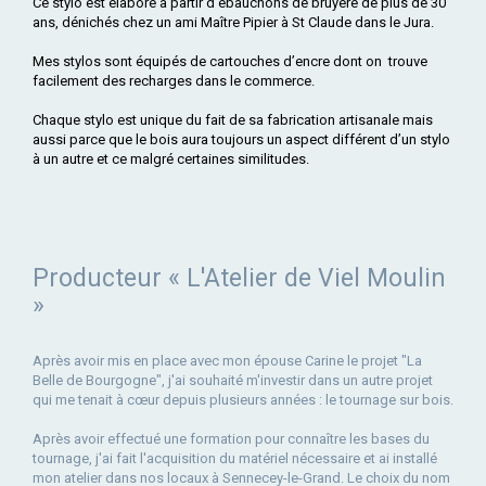
Ce stylo est élaboré à partir d’ébauchons de bruyère de plus de 30
ans, dénichés chez un ami Maître Pipier à St Claude dans le Jura.
Mes stylos sont équipés de cartouches d’encre dont on trouve
facilement des recharges dans le commerce.
Chaque stylo est unique du fait de sa fabrication artisanale mais
aussi parce que le bois aura toujours un aspect différent d’un stylo
à un autre et ce malgré certaines similitudes.
Producteur « L'Atelier de Viel Moulin
»
Après avoir mis en place avec mon épouse Carine le projet "La
Belle de Bourgogne", j'ai souhaité m'investir dans un autre projet
qui me tenait à cœur depuis plusieurs années : le tournage sur bois.
Après avoir effectué une formation pour connaître les bases du
tournage, j'ai fait l'acquisition du matériel nécessaire et ai installé
mon atelier dans nos locaux à Sennecey-le-Grand. Le choix du nom