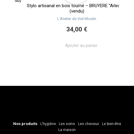
(vendu)
Stylo artisanal en bois tourné – BRUYERE ''Arlequin''
Styl
(vendu)
L'Atelier de Viel Moulin
34,00 €
Ajouter au panier
Nos produits
L’hygiène
Les soins
Les cheveux
Le bien-être
La maison