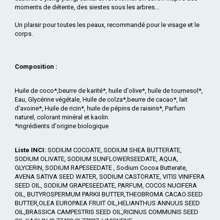
moments de détente, des siestes sous les arbres...
Un plaisir pour toutes les peaux, recommandé pour le visage et le
corps.
Composition :
Huile de coco*,beurre de karité*, huile d'olive*, huile de tournesol*,
Eau, Glycérine végétale, Huile de colza*,beurre de cacao*, lait
d'avoine*, Huile de ricin*, huile de pépins de raisins*, Parfum
naturel, colorant minéral et kaolin.
*ingrédients d'origine biologique
Liste INCI:
SODIUM COCOATE, SODIUM SHEA BUTTERATE,
SODIUM OLIVATE, SODIUM SUNFLOWERSEEDATE, AQUA,
GLYCERIN, SODIUM RAPESEEDATE , Sodium Cocoa Butterate,
AVENA SATIVA SEED WATER, SODIUM CASTORATE, VITIS VINIFERA
SEED OIL, SODIUM GRAPESEEDATE, PARFUM, COCOS NUCIFERA
OIL, BUTYROSPERMUM PARKII BUTTER,THEOBROMA CACAO SEED
BUTTER,OLEA EUROPAEA FRUIT OIL,HELIANTHUS ANNUUS SEED
OIL,BRASSICA CAMPESTRIS SEED OIL,RICINUS COMMUNIS SEED