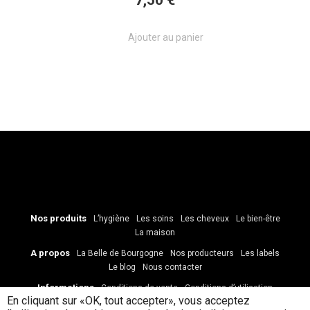
7,50 €
Ajouter au panier
Nos produits
L’hygiène
Les soins
Les cheveux
Le bien-être
La maison
A propos
La Belle de Bourgogne
Nos producteurs
Les labels
Le blog
Nous contacter
Informations
Conditions de vente
Conditions d’utilisation
En cliquant sur «OK, tout accepter», vous acceptez
Données personnelles et cookies
Paiement et livraison